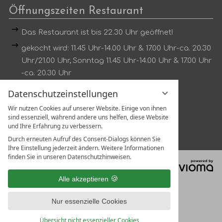
Öffnungszeiten Restaurant
Das Restaurant ist bis 22.30 Uhr geöffnet!
gekocht wird: 11.45 Uhr-14.00 Uhr & 17.00 Uhr-ca. 20.30
Uhr/21.00 Uhr, Sonntag 11.45 Uhr-14.00 Uhr & 17.00 Uhr
-ca. 20.30 Uhr
Dienstag kein Mittagstisch
Datenschutzeinstellungen
Wir nutzen Cookies auf unserer Website. Einige von ihnen
Tischreservierung unter:
sind essenziell, während andere uns helfen, diese Website
Tel.:
07802 1319
und Ihre Erfahrung zu verbessern.
Durch erneuten Aufruf des Consent-Dialogs können Sie
Ihre Einstellung jederzeit ändern. Weitere Informationen
finden Sie in unseren Datenschutzhinweisen.
vi
G
Alle akzeptieren
Nur essenzielle Cookies
Übersicht nicht essenzieller Cookies