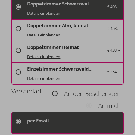
Doppelzimmer Schwarzwald-Style
€ 408,--
27 m² mit Terrasse, Panoramafenster, Schreibtisch, Minibar, Safe, Flat-TV, gratis WLAN, große Walk-in-Dusche, Föhn,
Details einblenden
inklusive Naturpark-Frühstück.
27 m² mit Terrasse, Panoramafenster, Schreibtisch, Minibar, Safe, Flat-TV, gratis WLAN, große Walk-in-Dusche, Föhn,
inklusive Naturpark-Frühstück.
Doppelzimmer Alm, klimatisiert
€ 458,--
mit Balkon, klimatisiert, Panoramafenster, Minibar, Safe, Schreibtisch, Walk-in-Dusche, Fernseher, Eichendielenboden, High-Speed-Wlan, inklusive Frühstück
Details einblenden
mit Balkon, klimatisiert, Panoramafenster, Minibar, Safe, Schreibtisch, Walk-in-Dusche, Fernseher, Eichendielenboden, High-Speed-Wlan.
Doppelzimmer Heimat
€ 438,--
27-32 m², mit Balkon, Panoramafenster, Schreibtisch, Minibar, Safe, Flat-TV, gratis WLAN, große Walk-in-Dusche, Föhn, inklusive Naturpark-Frühstück.
Details einblenden
27-32 m², mit Balkon, Panoramafenster, Schreibtisch, Minibar, Safe, Flat-TV, gratis WLAN, große Walk-in-Dusche, Föhn, inklusive Naturpark-Frühstück.
Einzelzimmer Schwarzwald-Style
€ 254,--
21 m² mit Balkon oder Terrasse, Panoramafenster, Schreibtisch, Minibar, Safe, Flat-TV, gratis WLAN, große Walk-in-Dusche, Föhn, inklusive Naturpark-Frühstück.
Details einblenden
21 m² mit Balkon oder Terrasse, Panoramafenster, Schreibtisch, Minibar, Safe, Flat-TV, gratis WLAN, große Walk-in-Dusche, Föhn, inklusive Naturpark-Frühstück.
Versandart
An den Beschenkten
An mich
per Email