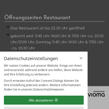
Öffnungszeiten Restaurant
Das Restaurant ist bis 22.30 Uhr geöffnet!
gekocht wird: 11.45 Uhr-14.00 Uhr & 17.00 Uhr-ca. 20.30
Uhr/21.00 Uhr, Sonntag 11.45 Uhr-14.00 Uhr & 17.00 Uhr
-ca. 20.30 Uhr
Dienstag kein Mittagstisch
Datenschutzeinstellungen
Wir nutzen Cookies auf unserer Website. Einige von ihnen
Tischreservierung unter:
sind essenziell, während andere uns helfen, diese Website
Tel.:
07802 1319
und Ihre Erfahrung zu verbessern.
Durch erneuten Aufruf des Consent-Dialogs können Sie
Ihre Einstellung jederzeit ändern. Weitere Informationen
finden Sie in unseren Datenschutzhinweisen.
vi
G
Alle akzeptieren