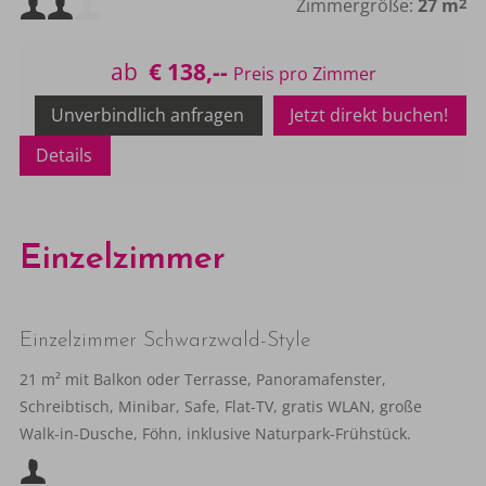
Mindestbelegung:
Zimmergröße:
27 m
2
Maximalbelegung:
ab
€ 138,--
Unverbindlich anfragen
Jetzt direkt buchen!
Details
Einzelzimmer
Einzelzimmer Schwarzwald-Style
21 m² mit Balkon oder Terrasse, Panoramafenster,
Schreibtisch, Minibar, Safe, Flat-TV, gratis WLAN, große
Walk-in-Dusche, Föhn, inklusive Naturpark-Frühstück.
Mindestbelegung: