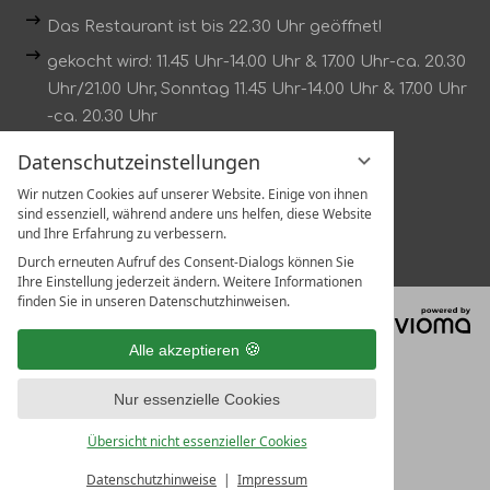
Das Restaurant ist bis 22.30 Uhr geöffnet!
gekocht wird: 11.45 Uhr-14.00 Uhr & 17.00 Uhr-ca. 20.30
Uhr/21.00 Uhr, Sonntag 11.45 Uhr-14.00 Uhr & 17.00 Uhr
-ca. 20.30 Uhr
Dienstag kein Mittagstisch
Datenschutzeinstellungen
Wir nutzen Cookies auf unserer Website. Einige von ihnen
Tischreservierung unter:
sind essenziell, während andere uns helfen, diese Website
Tel.:
07802 1319
und Ihre Erfahrung zu verbessern.
Durch erneuten Aufruf des Consent-Dialogs können Sie
Ihre Einstellung jederzeit ändern. Weitere Informationen
finden Sie in unseren Datenschutzhinweisen.
vi
G
Alle akzeptieren
Nur essenzielle Cookies
Übersicht nicht essenzieller Cookies
Datenschutzhinweise
Impressum