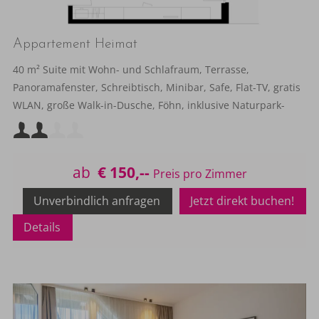
Appartement Heimat
40 m² Suite mit Wohn- und Schlafraum, Terrasse,
Panoramafenster, Schreibtisch, Minibar, Safe, Flat-TV, gratis
WLAN, große Walk-in-Dusche, Föhn, inklusive Naturpark-
Frühstück.
Mindestbelegung:
Maximalbelegung:
ab
€ 150,--
oder
Unverbindlich anfragen
Jetzt direkt buchen!
Details