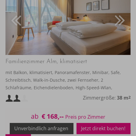
Familienzimmer Alm, klimatisiert
mit Balkon, klimatisiert, Panoramafenster, Minibar, Safe,
Schreibtisch, Walk-in-Dusche, zwei Fernseher, 2
Schlafräume, Eichendielenboden, High-Speed-Wlan,
inklusive Frühstück
Mindestbelegung:
Zimmergröße:
38 m
2
Maximalbelegung:
ab
€ 168,--
Unverbindlich anfragen
Jetzt direkt buchen!