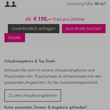
Naturpark-Frühstücksbuffet.
Mindestbelegung:
Zimmergröße:
40 m
2
Maximalbelegung:
ab
€ 150,--
Unverbindlich anfragen
Jetzt direkt buchen!
Details
Urlaubsangebote & Top Deals
Schauen Sie auch in unsere Urlaubsangebote und
Pauschalen rein. Traumurlaub im Schwarzwald mit den
passenden Angeboten, für Sie
zusammen
geschnürt:
Zu den Urlaubsangeboten
Keine passenden Zimmer & Angebote gefunden?