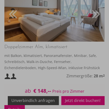
Doppelzimmer Alm, klimatisiert
mit Balkon, klimatisiert, Panoramafenster, Minibar, Safe,
Schreibtisch, Walk-in-Dusche, Fernseher,
Eichendielenboden, High-Speed-Wlan, inklusive Frühstück
Mindestbelegung:
Zimmergröße:
28 m
2
Maximalbelegung:
ab
€ 148,--
Unverbindlich anfragen
Jetzt direkt buchen!