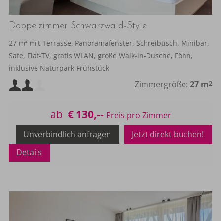
Doppelzimmer Schwarzwald-Style
27 m² mit Terrasse, Panoramafenster, Schreibtisch, Minibar,
Safe, Flat-TV, gratis WLAN, große Walk-in-Dusche, Föhn,
inklusive Naturpark-Frühstück.
Mindestbelegung:
Zimmergröße:
27 m
2
Maximalbelegung:
ab
€ 130,--
Unverbindlich anfragen
Jetzt direkt buchen!
Details