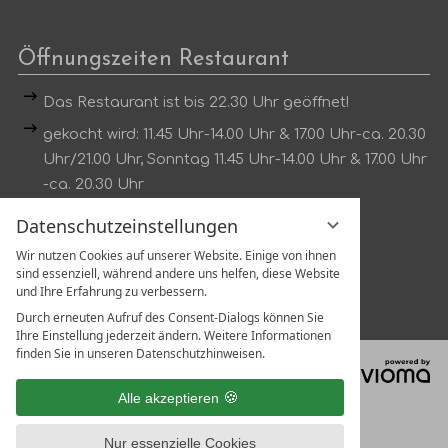
Öffnungszeiten Restaurant
Das Restaurant ist bis 22.30 Uhr geöffnet!
gekocht wird: 11.45 Uhr-14.00 Uhr & 17.00 Uhr-ca. 20.30
Uhr/21.00 Uhr, Sonntag 11.45 Uhr-14.00 Uhr & 17.00 Uhr
-ca. 20.30 Uhr
Dienstag kein Mittagstisch
Datenschutzeinstellungen
Wir nutzen Cookies auf unserer Website. Einige von ihnen
Tischreservierung unter:
sind essenziell, während andere uns helfen, diese Website
Tel.:
07802 1319
und Ihre Erfahrung zu verbessern.
Durch erneuten Aufruf des Consent-Dialogs können Sie
Ihre Einstellung jederzeit ändern. Weitere Informationen
finden Sie in unseren Datenschutzhinweisen.
vi
G
Alle akzeptieren
Nur essenzielle Cookies