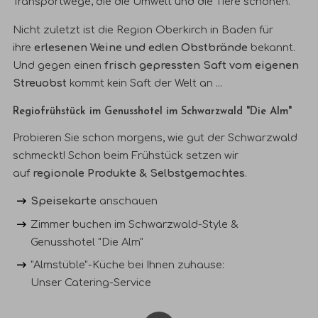
Transportwege, die die Umwelt und die Tiere schonen.
Nicht zuletzt ist die Region Oberkirch in Baden für
ihre
erlesenen Weine und edlen Obstbrände
bekannt.
Und gegen einen
frisch gepressten Saft vom eigenen
Streuobst
kommt kein Saft der Welt an ...
Regiofrühstück im Genusshotel im Schwarzwald "Die Alm"
Probieren Sie schon morgens, wie gut der Schwarzwald
schmeckt! Schon beim
Frühstück
setzen wir
auf
regionale Produkte & Selbstgemachtes
.
Speisekarte
anschauen
Zimmer buchen
im Schwarzwald-Style &
Genusshotel "Die Alm"
"Almstüble"-Küche bei Ihnen zuhause:
Unser
Catering-Service