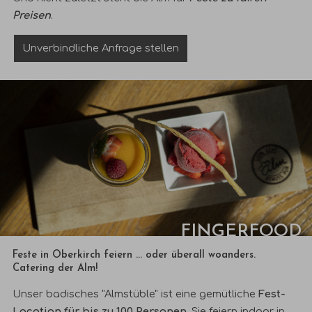
Preisen
.
Unverbindliche Anfrage stellen
FINGERFOOD
Feste in Oberkirch feiern ... oder überall woanders.
Catering der Alm!
Unser badisches "Almstüble" ist eine gemütliche
Fest-
Location für bis zu 100 Personen
. Sie feiern indoor in