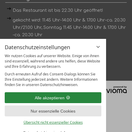
Das Restaurant ist bis 22.30 Uhr geöffnet!
gekocht wird: 11.45 Uhr-14.00 Uhr & 17.00 Uhr-ca. 20.30
Uhr/21.00 Uhr, Sonntag 11.45 Uhr-14.00 Uhr & 17.00 Uhr
-ca. 20.30 Uhr
Dienstag kein Mittagstisch
Datenschutzeinstellungen
Wir nutzen Cookies auf unserer Website. Einige von ihnen
Tischreservierung unter:
sind essenziell, während andere uns helfen, diese Website
Tel.:
07802 1319
und Ihre Erfahrung zu verbessern.
Durch erneuten Aufruf des Consent-Dialogs können Sie
Ihre Einstellung jederzeit ändern. Weitere Informationen
finden Sie in unseren Datenschutzhinweisen.
vi
G
Alle akzeptieren
Nur essenzielle Cookies
Übersicht nicht essenzieller Cookies