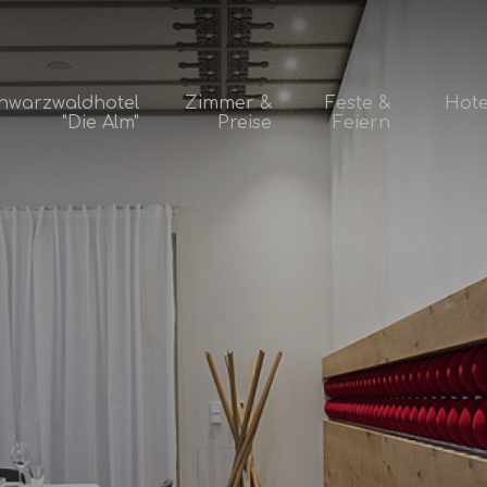
hwarzwaldhotel
Zimmer &
Feste &
Hote
"Die Alm"
Preise
Feiern