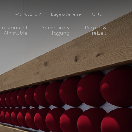
+49 7802 1319
Lage & Anreise
Kontakt
lrestaurant
Seminare &
Region &
Almstüble
Tagung
Freizeit