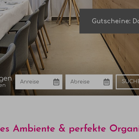
Gutscheine: Da
agen
Anreise
Abreise
Buchen
en
hes Ambiente & perfekte Organi