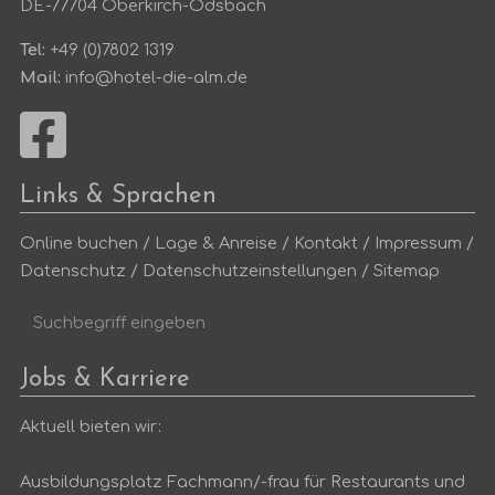
DE-77704 Oberkirch-Ödsbach
Tel:
+49 (0)7802 1319
Mail:
info@hotel-die-alm.de
Links & Sprachen
Online buchen
/
Lage & Anreise
/
Kontakt
/
Impressum
/
Datenschutz
/
Datenschutzeinstellungen
/
Sitemap
Suchbegriff
Suc
eingeben
Jobs & Karriere
Aktuell bieten wir:
Ausbildungsplatz Fachmann/-frau für Restaurants und