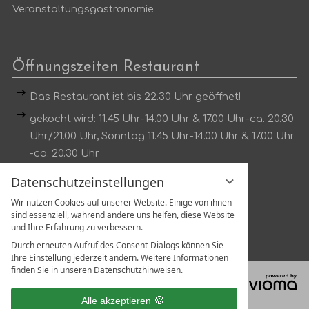
Veranstaltungsgastronomie
Öffnungszeiten Restaurant
Das Restaurant ist bis 22.30 Uhr geöffnet!
gekocht wird: 11.45 Uhr-14.00 Uhr & 17.00 Uhr-ca. 20.30
Uhr/21.00 Uhr, Sonntag 11.45 Uhr-14.00 Uhr & 17.00 Uhr
-ca. 20.30 Uhr
Dienstag kein Mittagstisch
Datenschutzeinstellungen
Wir nutzen Cookies auf unserer Website. Einige von ihnen
Tischreservierung unter:
sind essenziell, während andere uns helfen, diese Website
Tel.:
07802 1319
und Ihre Erfahrung zu verbessern.
Durch erneuten Aufruf des Consent-Dialogs können Sie
Ihre Einstellung jederzeit ändern. Weitere Informationen
finden Sie in unseren Datenschutzhinweisen.
vi
G
Alle akzeptieren