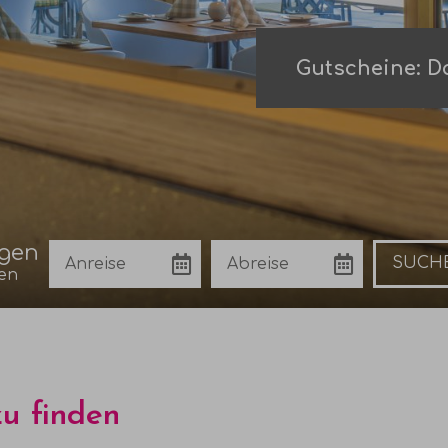
Gutscheine: Da
agen
Anreise
Abreise
Buchen
en
zu finden