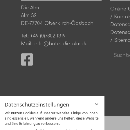
Die Alm
Online 
Alm 32
/
Konta
DE-77704 Oberkirch-Ödsbach
Datensc
Datensc
Tel:
+49 (0)7802 1319
/
Sitem
Mail:
info@hotel-die-alm.de
Suchbeg
eingebe
Datenschutzeinstellungen
Wir nutzen Cookies auf unserer Website. Einige von ihnen
sind essenziell, während andere uns helfen, diese Website
und Ihre Erfahrung zu verbessern.