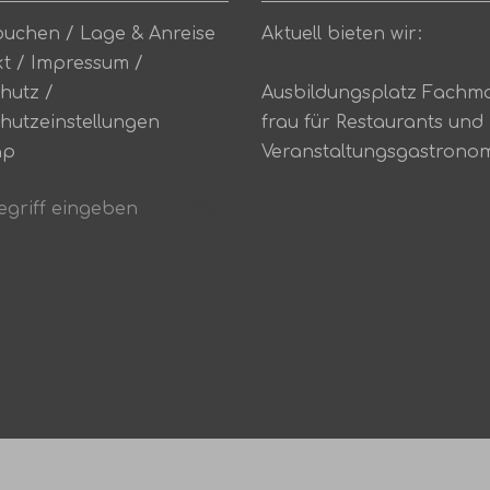
buchen
/
Lage & Anreise
Aktuell bieten wir:
kt
/
Impressum
/
hutz
/
Ausbildungsplatz Fachm
hutzeinstellungen
frau für Restaurants und
ap
Veranstaltungsgastrono
riff
Suchen
n