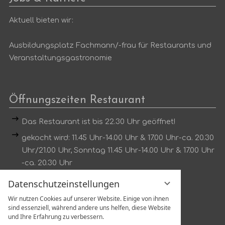
Aktuell bieten wir:
Ausbildungsplatz Fachmann/-frau für Restaurants und
Veranstaltungsgastronomie
Öffnungszeiten Restaurant
Das Restaurant ist bis 22.30 Uhr geöffnet!
gekocht wird: 11.45 Uhr-14.00 Uhr & 17.00 Uhr-ca. 20.30
Uhr/21.00 Uhr, Sonntag 11.45 Uhr-14.00 Uhr & 17.00 Uhr
-ca. 20.30 Uhr
Dienstag kein Mittagstisch
Datenschutzeinstellungen
Wir nutzen Cookies auf unserer Website. Einige von ihnen
Tischreservierung unter:
sind essenziell, während andere uns helfen, diese Website
Tel.:
07802 1319
und Ihre Erfahrung zu verbessern.