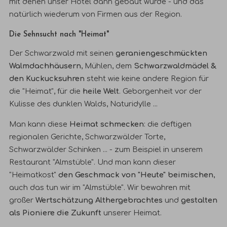
mit denen unser Hotel dann gebaut wurde - und das
natürlich wiederum von Firmen aus der Region.
Die Sehnsucht nach "Heimat"
Der Schwarzwald mit seinen
geraniengeschmückten
Walmdachhäusern
, Mühlen, dem
Schwarzwaldmädel &
den Kuckucksuhren
steht wie keine andere Region für
die "Heimat", für die
heile Welt
. Geborgenheit vor der
Kulisse des dunklen Walds, Naturidylle ...
Man kann diese
Heimat schmecken
: die deftigen
regionalen Gerichte, Schwarzwälder Torte,
Schwarzwälder Schinken ... - zum Beispiel in unserem
Restaurant "Almstüble". Und man kann dieser
"Heimatkost"
den Geschmack von "Heute" beimischen
,
auch das tun wir im "Almstüble". Wir bewahren mit
großer
Wertschätzung Althergebrachtes
und
gestalten
als Pioniere die Zukunft
unserer Heimat.