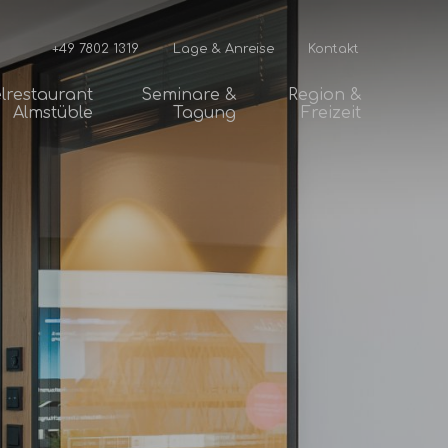
+49 7802 1319
Lage & Anreise
Kontakt
lrestaurant
Seminare &
Region &
Almstüble
Tagung
Freizeit