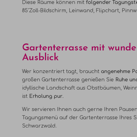
Diese Räume können mit
folgender Tagungst
85´Zoll-Bildschirm, Leinwand, Flipchart, Pinnwa
Gartenterrasse mit wund
Ausblick
Wer konzentriert tagt, braucht
angenehme P
großen Gartenterrasse genießen Sie
Ruhe und
idyllische Landschaft aus Obstbäumen, Wein
ist
Erholung pur
.
Wir servieren Ihnen auch gerne Ihren
Pausen
Tagungsmenü
auf der Gartenterrasse Ihres 
Schwarzwald.