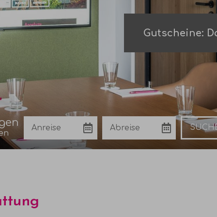
Gutscheine: Da
agen
Anreise
Abreise
Buchen
en
ttung