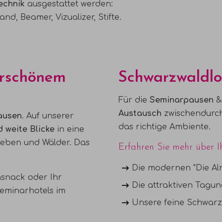
echnik
ausgestattet werden:
nd, Beamer, Vizualizer, Stifte.
erschönem
Schwarzwaldlo
Für die
Seminarpausen
&
Austausch
zwischendurch
ausen
. Auf unserer
das richtige Ambiente.
 weite Blicke
in eine
reben und Wälder. Das
Erfahren Sie mehr über 
Die
modernen "Die Al
snack oder Ihr
Die
attraktiven Tagu
Seminarhotels im
Unsere
feine Schwar