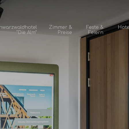
hwarzwaldhotel
Zimmer &
Feste &
Hote
"Die Alm"
Preise
Feiern