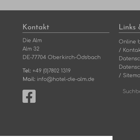
Kontakt
Links
Die Alm
Online 
Alm 32
/
Konta
DE-77704 Oberkirch-Ödsbach
Datensc
Datensc
Tel:
+49 (0)7802 1319
/
Sitem
Mail:
info@hotel-die-alm.de
Suchbeg
eingebe