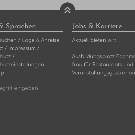
 & Sprachen
Jobs & Karriere
buchen
/
Lage & Anreise
Aktuell bieten wir:
kt
/
Impressum
/
hutz
/
Ausbildungsplatz Fachm
hutzeinstellungen
frau für Restaurants und
ap
Veranstaltungsgastrono
riff
Suchen
n